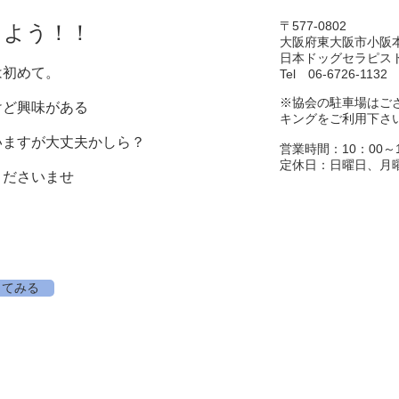
〒577-0802
しよう！！
大阪府東大阪市小阪本町1
日本ドッグセラピス
は初めて。
Tel 06-6726-1132
※協会の駐車場はご
けど興味がある
キングをご利用下さ
いますが大丈夫かしら？
営業時間：10：00～1
定休日：日曜日、月
ださいませ
日本ドックセ
してみる