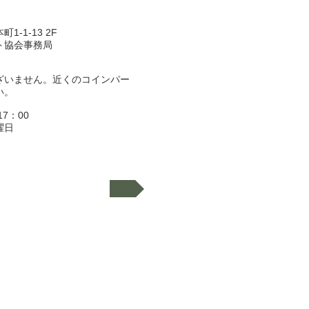
-1-13 2F
ト協会事務局
ざいません。近くのコインパー
い。
7：00
曜日
ラピスト協会所在地