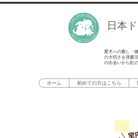
​日本
愛犬への癒し・
の大切さを啓蒙
の出会いから虹
ホーム
初めての方はこちら